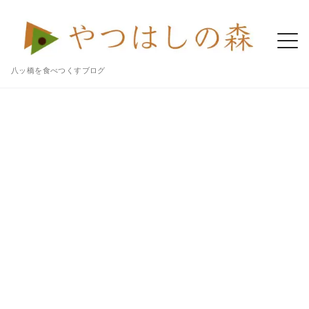
八ッ橋を食べつくすブログ
Home
八ッ橋
秋の味覚「栗」を使った「聖（くり）」はやさしくて繊細な生八ツ橋