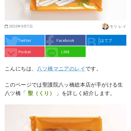
2020年9月7日
モリ レイ
Twitter
Facebook
はてブ
Pocket
LINE
こんにちは、
八ツ橋マニアのレイ
です。
このページでは聖護院八ッ橋総本店が手がける生
八ツ橋「
聖（くり）
」を詳しく紹介します。