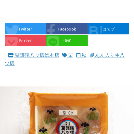
Twitter
Facebook
はてブ
Pocket
LINE
聖護院八ッ橋総本店
栗
秋
あん入り生八
ツ橋