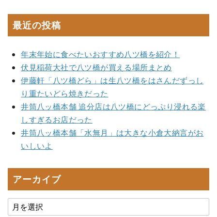
最近の投稿
年末年始に食べたいおすすめ八ツ橋を紹介！
伏見稲荷大社で八ツ橋が買える場所まとめ
伊藤軒「八ツ橋どら」は生八ツ橋をはさんだずっし
り重たいどら焼きだった
井筒八ッ橋本舗 追分店は八ツ橋にどっぷり浸れる楽
しすぎるお店だった
井筒八ッ橋本舗「水無月」は大きな小倉大納言がお
いしいよ
アーカイブ