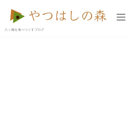
八ッ橋を食べつくすブログ
Home
八ッ橋
「あんなま（ラムネ）」はさわやかな夏の生八ッ橋