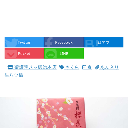
Twitter
Facebook
はてブ
Pocket
LINE
聖護院八ッ橋総本店
さくら
春
あん入り
生八ツ橋