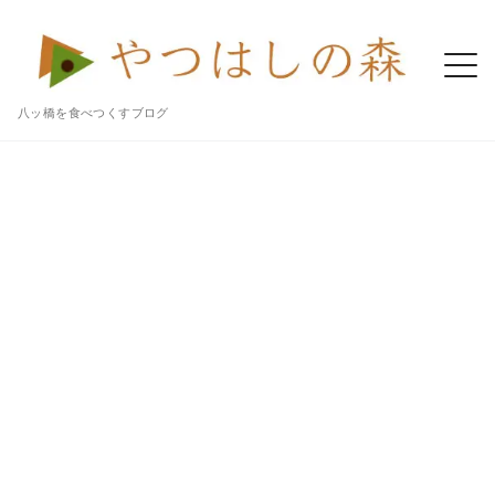
八ッ橋を食べつくすブログ
Home
八ッ橋
聖（櫻花）は濃厚な甘さと桜の香りまみれになれる極上の生八ツ橋だよ