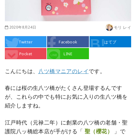
2020年8月24日
モリ レイ
Twitter
Facebook
はてブ
Pocket
LINE
こんにちは、
八ツ橋マニアのレイ
です。
春には桜の生八ツ橋がたくさん登場するんです
が、これらの中でも特にお気に入りの生八ツ橋を
紹介しますね。
江戸時代（元禄二年）に創業の八ツ橋の老舗・聖
護院八ッ橋総本店が手がける「
聖（櫻花）
」で