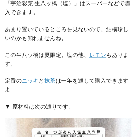
「宇治彩菜 生八ッ橋（塩）」はスーパーなどで購
入できます。
あまり置いているところを見ないので、結構珍し
いのかも知れませんね。
この生八ッ橋は夏限定。塩の他、
レモン
もありま
す。
定番の
ニッキ
と
抹茶
は一年を通して購入できます
よ。
原材料は次の通りです。