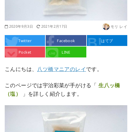
2020年9月3日
2021年2月17日
モリ レイ
Twitter
Facebook
はてブ
Pocket
LINE
こんにちは、
八ツ橋マニアのレイ
です。
このページでは宇治彩菜が手がける「
生八ッ橋
（塩）
」を詳しく紹介します。