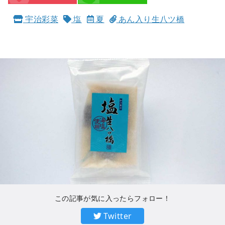
宇治彩菜
塩
夏
あん入り生八ツ橋
この記事が気に入ったらフォロー！
Twitter