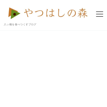
八ッ橋を食べつくすブログ
Home
八ッ橋
宇治彩菜 「生八ッ橋（塩）」はガツンとした塩気が甘さを引き立てる