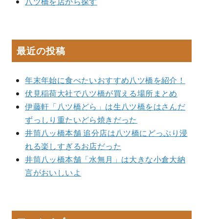
八ツ橋を店から探す
最近の投稿
年末年始に食べたいおすすめ八ツ橋を紹介！
伏見稲荷大社で八ツ橋が買える場所まとめ
伊藤軒「八ツ橋どら」は生八ツ橋をはさんだ
ずっしり重たいどら焼きだった
井筒八ッ橋本舗 追分店は八ツ橋にどっぷり浸
れる楽しすぎるお店だった
井筒八ッ橋本舗「水無月」は大きな小倉大納
言がおいしいよ