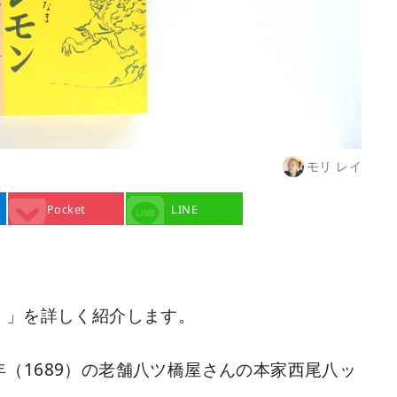
モリ レイ
Pocket
LINE
）
」を詳しく紹介します。
（1689）の老舗八ツ橋屋さんの本家西尾八ッ