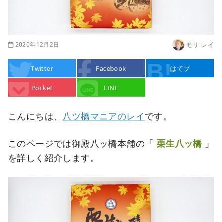
2020年12月2日
モリ レイ
Twitter
Facebook
はてブ
Pocket
LINE
こんにちは、
八ツ橋マニアのレイ
です。
このページでは御殿八ッ橋本舗の「
栗生八ッ橋
」
を詳しく紹介します。