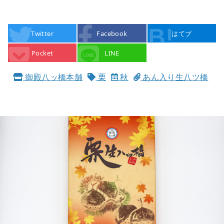
Twitter
Facebook
はてブ
Pocket
LINE
御殿八ッ橋本舗
栗
秋
あん入り生八ツ橋