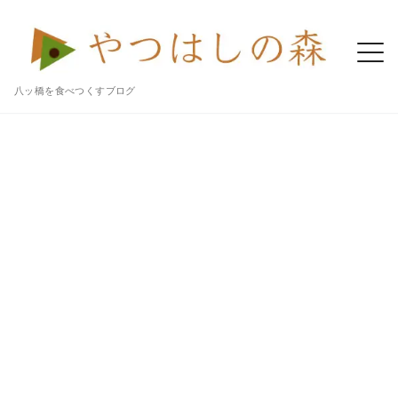
八ッ橋を食べつくすブログ
Home
八ッ橋
御殿八ッ橋本舗「栗生八ッ橋」はねっとり甘い栗あんがおいしいよ