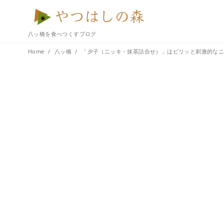
八ッ橋を食べつくすブログ
Home
八ッ橋
「夕子（ニッキ・抹茶詰合せ）」はピリッと刺激的な