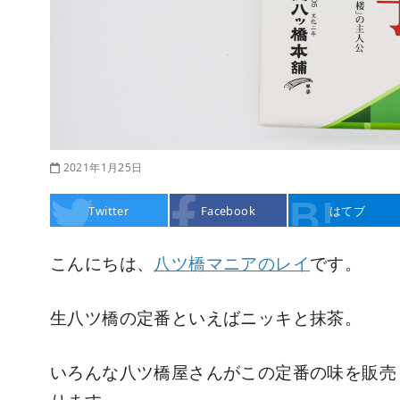
2021年1月25日
Twitter
Facebook
はてブ
こんにちは、
八ツ橋マニアのレイ
です。
生八ツ橋の定番といえばニッキと抹茶。
いろんな八ツ橋屋さんがこの定番の味を販売