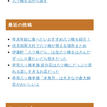
八ツ橋を店から探す
最近の投稿
年末年始に食べたいおすすめ八ツ橋を紹介！
伏見稲荷大社で八ツ橋が買える場所まとめ
伊藤軒「八ツ橋どら」は生八ツ橋をはさんだ
ずっしり重たいどら焼きだった
井筒八ッ橋本舗 追分店は八ツ橋にどっぷり浸
れる楽しすぎるお店だった
井筒八ッ橋本舗「水無月」は大きな小倉大納
言がおいしいよ