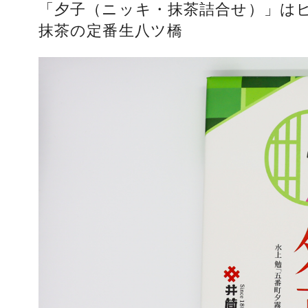
「夕子（ニッキ・抹茶詰合せ）」は
抹茶の定番生八ツ橋