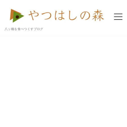
八ッ橋を食べつくすブログ
Home
八ッ橋
とろける濃厚な抹茶チョコがおいしい「抹茶ショコラのおたべ」