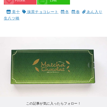
Pocket
LINE
美十
抹茶チョコレート
冬
春
あん入り
生八ツ橋
この記事が気に入ったらフォロー！