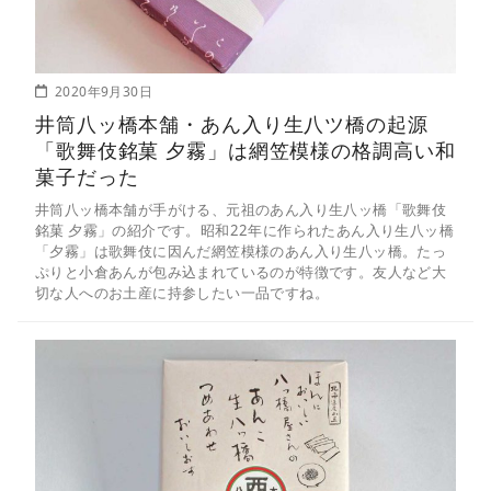
2020年9月30日
井筒八ッ橋本舗・あん入り生八ツ橋の起源
「歌舞伎銘菓 夕霧」は網笠模様の格調高い和
菓子だった
井筒八ッ橋本舗が手がける、元祖のあん入り生八ッ橋「歌舞伎
銘菓 夕霧」の紹介です。昭和22年に作られたあん入り生八ッ橋
「夕霧」は歌舞伎に因んだ網笠模様のあん入り生八ッ橋。たっ
ぷりと小倉あんが包み込まれているのが特徴です。友人など大
切な人へのお土産に持参したい一品ですね。