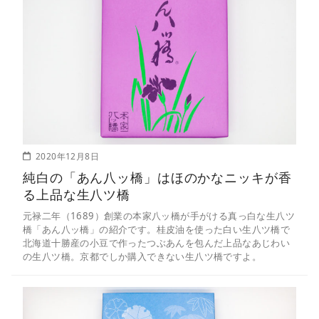
2020年12月8日
純白の「あん八ッ橋」はほのかなニッキが香
る上品な生八ツ橋
元禄二年（1689）創業の本家八ッ橋が手がける真っ白な生八ツ
橋「あん八ッ橋」の紹介です。桂皮油を使った白い生八ツ橋で
北海道十勝産の小豆で作ったつぶあんを包んだ上品なあじわい
の生八ツ橋。京都でしか購入できない生八ツ橋ですよ。