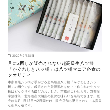
2020年9月28日
月に2回しか販売されない超高級生八ツ橋
「かぐわしき八ッ橋」は八ツ橋マニア必食の
クオリティ
本家西尾八ッ橋が手がける超高級生八ッ橋「かぐわしき八ッ
橋」の紹介です。厳選された贅沢素材を使って作られた生八ッ
橋はビックリするほどのおいしさ。京都産コシヒカリ、京都産
宇治抹茶、北海道産大納言の贅沢な味わいを堪能できます。販
売は毎月1日15日の2日間だけ。販売店舗も限定されている貴重
な生八ッ橋です。